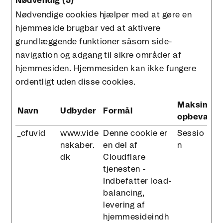
Nødvendig (5)
Nødvendige cookies hjælper med at gøre en
hjemmeside brugbar ved at aktivere
grundlæggende funktioner såsom side-
navigation og adgang til sikre områder af
hjemmesiden. Hjemmesiden kan ikke fungere
ordentligt uden disse cookies.
Maksimal
Navn
Udbyder
Formål
opbevaring
_cfuvid
www.vide
Denne cookie er
Sessio
nskaber.
en del af
n
dk
Cloudflare
tjenesten -
Indbefatter load-
balancing,
levering af
hjemmesideindh