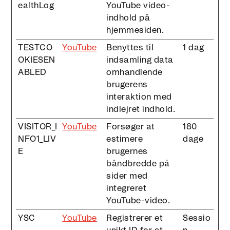
ealthLog
YouTube video-
indhold på
hjemmesiden.
TESTCO
YouTube
Benyttes til
1 dag
OKIESEN
indsamling data
ABLED
omhandlende
brugerens
interaktion med
indlejret indhold.
VISITOR_I
YouTube
Forsøger at
180
NFO1_LIV
estimere
dage
E
brugernes
båndbredde på
sider med
integreret
YouTube-video.
YSC
YouTube
Registrerer et
Sessio