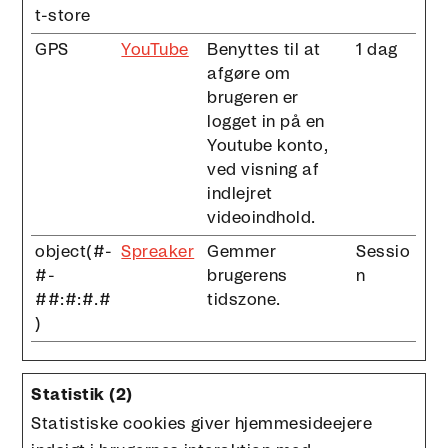
t-store
GPS
YouTube
Benyttes til at
1 dag
afgøre om
brugeren er
logget in på en
Youtube konto,
ved visning af
indlejret
videoindhold.
object(#-
Spreaker
Gemmer
Sessio
#-
brugerens
n
##:#:#.#
tidszone.
)
Statistik (2)
Statistiske cookies giver hjemmesideejere