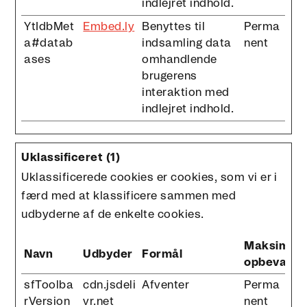
indlejret indhold.
YtIdbMet
Embed.ly
Benyttes til
Perma
a#datab
indsamling data
nent
ases
omhandlende
brugerens
interaktion med
indlejret indhold.
Uklassificeret (1)
Uklassificerede cookies er cookies, som vi er i
færd med at klassificere sammen med
udbyderne af de enkelte cookies.
Maksimal
Navn
Udbyder
Formål
opbevaring
sfToolba
cdn.jsdeli
Afventer
Perma
rVersion
vr.net
nent