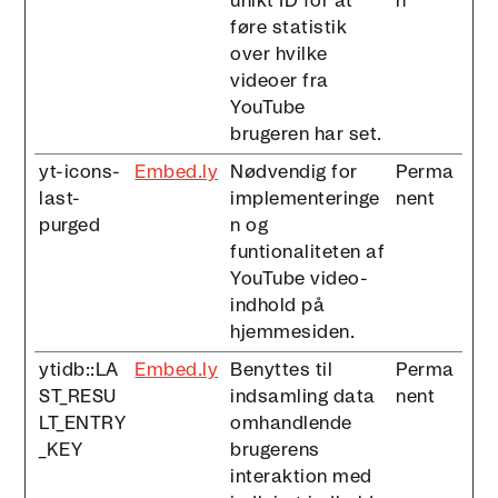
unikt ID for at
n
føre statistik
over hvilke
videoer fra
YouTube
brugeren har set.
yt-icons-
Embed.ly
Nødvendig for
Perma
last-
implementeringe
nent
purged
n og
funtionaliteten af
YouTube video-
indhold på
hjemmesiden.
ytidb::LA
Embed.ly
Benyttes til
Perma
ST_RESU
indsamling data
nent
LT_ENTRY
omhandlende
_KEY
brugerens
interaktion med