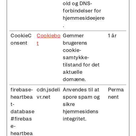
old og DNS-
forbindelser for
hjemmesideejere
.
CookieC
Cookiebo
Gemmer
1 år
onsent
brugerens
t
cookie-
samtykke-
tilstand for det
aktuelle
domæne.
firebase-
cdn.jsdeli
Anvendes til at
Perma
heartbea
vr.net
spore spam og
nent
t-
sikre
database
hjemmesidens
#firebas
integritet.
e-
heartbea