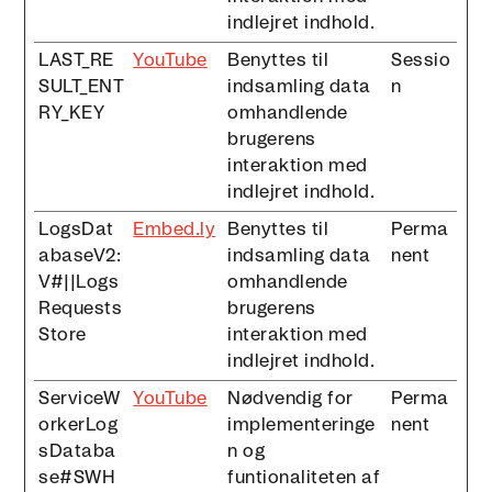
indlejret indhold.
LAST_RE
YouTube
Benyttes til
Sessio
SULT_ENT
indsamling data
n
RY_KEY
omhandlende
brugerens
interaktion med
indlejret indhold.
LogsDat
Embed.ly
Benyttes til
Perma
abaseV2:
indsamling data
nent
V#||Logs
omhandlende
Requests
brugerens
Store
interaktion med
indlejret indhold.
ServiceW
YouTube
Nødvendig for
Perma
orkerLog
implementeringe
nent
sDataba
n og
se#SWH
funtionaliteten af