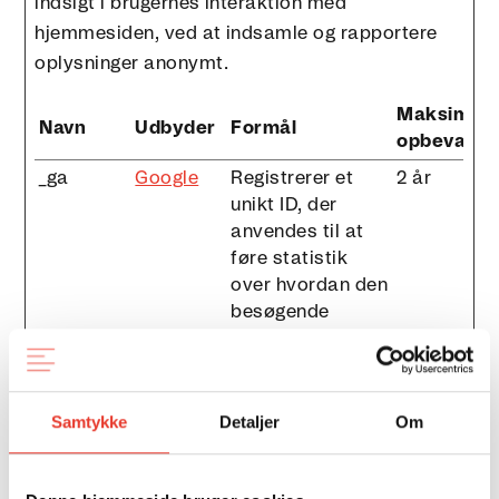
indsigt i brugernes interaktion med
hjemmesiden, ved at indsamle og rapportere
oplysninger anonymt.
Maksimal
Navn
Udbyder
Formål
opbevaring
_ga
Google
Registrerer et
2 år
unikt ID, der
anvendes til at
føre statistik
over hvordan den
besøgende
bruger
hjemmesiden.
_ga_#
Google
Anvendes af
2 år
Samtykke
Detaljer
Om
Google Analytics
til at indsamle
data om antallet