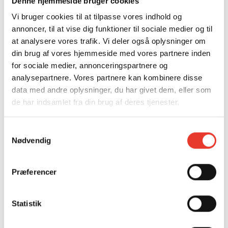
Denne hjemmeside bruger cookies
af gange en
Vi bruger cookies til at tilpasse vores indhold og
bruger har
annoncer, til at vise dig funktioner til sociale medier og til
besøgt
at analysere vores trafik. Vi deler også oplysninger om
hjemmesiden
din brug af vores hjemmeside med vores partnere inden
samt datoer for
for sociale medier, annonceringspartnere og
første og
analysepartnere. Vores partnere kan kombinere disse
seneste besøg.
data med andre oplysninger, du har givet dem, eller som
de har indsamlet fra din brug af deres tjenester.
Marketing (12)
Marketing cookies bruges til at spore brugere
Samtykkevalg
Nødvendig
på tværs af websites. Hensigten er at vise
annoncer, der er relevante og engagerende for
den enkelte bruger, og dermed mere værdifulde
Præferencer
for udgivere og tredjeparts-annoncører.
Statistik
Maksimal
Navn
Udbyder
Formål
opbevaring