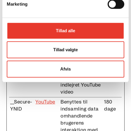
Marketing
__Secure-
YouTube
Benyttes til
180
ROLLOUT
indsamling data
dage
_TOKEN
omhandlende
brugerens
Tillad alle
interaktion med
indlejret indhold.
Tillad valgte
__Secure-
Embed.ly
Gemmer
Sessio
YEC
brugerens video-
n
afspiller-
Afvis
præferencer ved
afspilning af en
indlejret YouTube
video
__Secure-
YouTube
Benyttes til
180
YNID
indsamling data
dage
omhandlende
brugerens
interaktion med