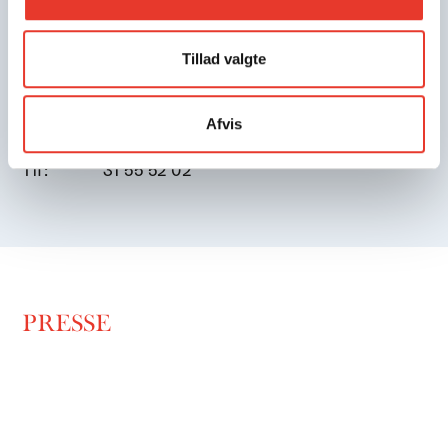
Tillad valgte
Johanne Øllgaard Holm
Projektkonsulent
Afvis
Email:
jh@royalacademy.dk
Tlf:
31 55 52 02
PRESSE