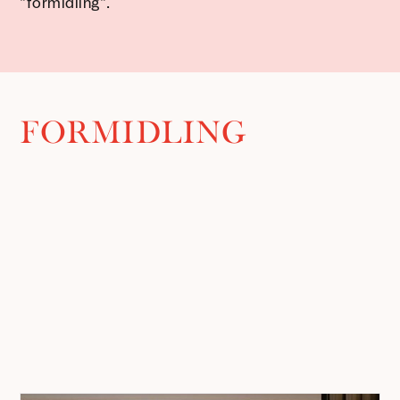
"formidling".
FORMIDLING