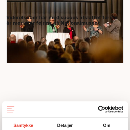
28.2.2024
ARTIKLER
VidenSkaber har med succes afsluttet første
år med stor fejring på Nationalmuseet
Som afslutning på VidenSkabers første år deltog såvel
forskningsministeren som borgere fra hele landet i en
festlig aften fuld af viden og forundring.
LÆS MERE
Samtykke
Detaljer
Om