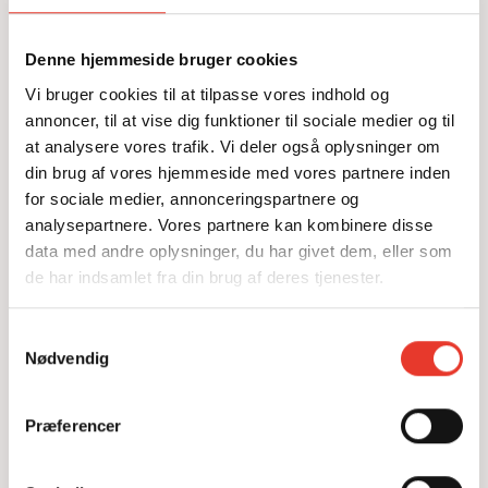
Denne hjemmeside bruger cookies
Vi bruger cookies til at tilpasse vores indhold og
25.1.2024
VIDEO
annoncer, til at vise dig funktioner til sociale medier og til
at analysere vores trafik. Vi deler også oplysninger om
Privatliv i byen
din brug af vores hjemmeside med vores partnere inden
Se videoreportage med professor i historie Poul Duedahl
og deltagere fra VidenSkabers workshop i Aalborg.
for sociale medier, annonceringspartnere og
analysepartnere. Vores partnere kan kombinere disse
LÆS MERE
data med andre oplysninger, du har givet dem, eller som
de har indsamlet fra din brug af deres tjenester.
Samtykkevalg
Nødvendig
Præferencer