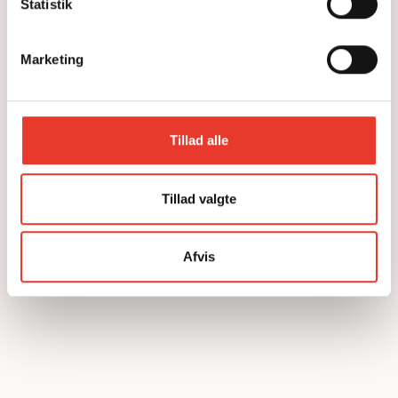
Statistik
Marketing
25.1.2024
VIDEO
Tillad alle
Nærmiljø og fællesskaber
Se videoreportage med professor i kulturmødestudier
Garbi Schmidt og deltagere fra VidenSkabers workshop
Tillad valgte
på FLUGT - Refugee Museum of Denmark.
LÆS MERE
Afvis