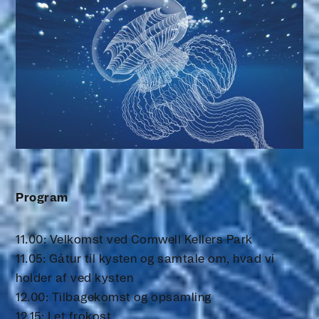
Program
11.00: Velkomst ved Comwell Kellers Park
11.05: Gåtur til kysten og samtale om, hvad vi
holder af ved kysten
12.00: Tilbagekomst og opsamling
12.15: Let frokost