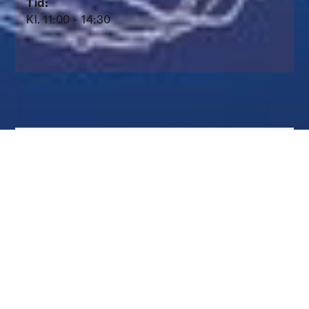
Tid:
Kl. 11:00 - 14:30
Mød forskerne
Kristian Svennevig
Kristian Svennevig, ph.d., er geolog og seniorforsker
med speciale i landskred og landskabers bevægelse
ved GEUS.