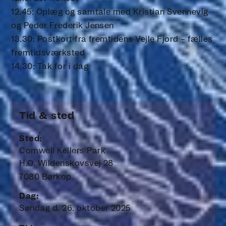
12.45: Oplæg og samtale med Kristian Svennevig
og Peder Frederik Jensen
13.30: Postkort fra fremtidens Vejle Fjord – fælles
fremtidsværksted
14.30: Tak for i dag
Tid & sted
Sted:
Comwell Kellers Park
H.O. Wildenskovsvej 28
7080 Børkop
Dag:
Søndag d. 26. oktober 2025