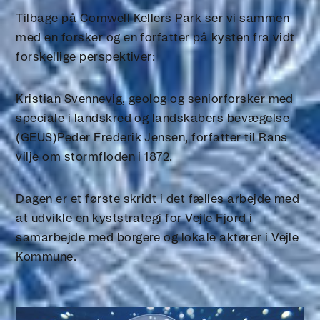
Tilbage på Comwell Kellers Park ser vi sammen
med en forsker og en forfatter på kysten fra vidt
forskellige perspektiver:
Kristian Svennevig, geolog og seniorforsker med
speciale i landskred og landskabers bevægelse
(GEUS)Peder Frederik Jensen, forfatter til Rans
vilje om stormfloden i 1872.
Dagen er et første skridt i det fælles arbejde med
at udvikle en kyststrategi for Vejle Fjord i
samarbejde med borgere og lokale aktører i Vejle
Kommune.