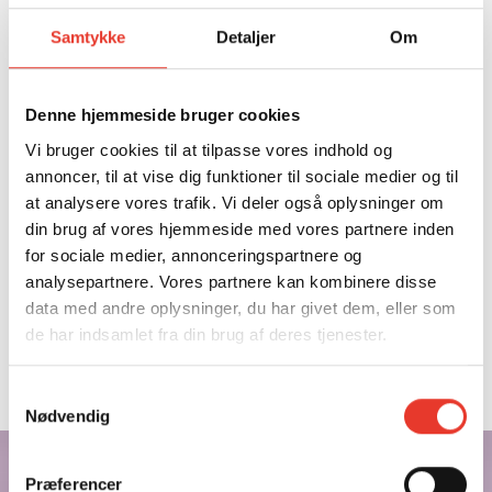
Samtykke
Detaljer
Om
Denne hjemmeside bruger cookies
DEBAT
Vi bruger cookies til at tilpasse vores indhold og
KUNSTIG INTELLIGENS
annoncer, til at vise dig funktioner til sociale medier og til
at analysere vores trafik. Vi deler også oplysninger om
OG DEMOKRATI:
din brug af vores hjemmeside med vores partnere inden
HVORDAN UNDGÅR VI
for sociale medier, annonceringspartnere og
DIGITAL ULIGHED?
analysepartnere. Vores partnere kan kombinere disse
data med andre oplysninger, du har givet dem, eller som
de har indsamlet fra din brug af deres tjenester.
AULAEN
Torsdag d. 10. oktober 2024
Samtykkevalg
Aarhus
Nødvendig
Præferencer