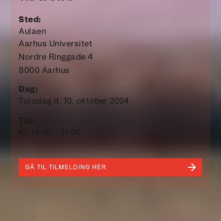
Sted:
Aulaen
Aarhus Universitet
Nordre Ringgade 4
8000 Aarhus
Dag:
Torsdag d. 10. oktober 2024
Tid:
Kl. 19:00 - 21:00
GÅ TIL TILMELDING HER