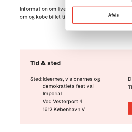
Information om livestreaming opdateres på
ide
Afvis
om og købe billet til festivalen.
Tid & sted
Sted:
Ideernes, visionernes og
D
demokratiets festival
T
Imperial
Ved Vesterport 4
1612 København V