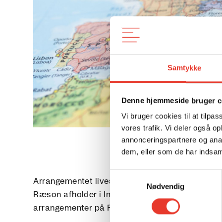
Samtykke
Denne hjemmeside bruger c
Vi bruger cookies til at tilpas
vores trafik. Vi deler også 
annonceringspartnere og anal
dem, eller som de har indsaml
Samtykkevalg
Arrangementet livestreames fra Ideernes, visi
Nødvendig
Ræson afholder i Imperial den 28. oktober, og 
arrangementer på Foyerscenen.