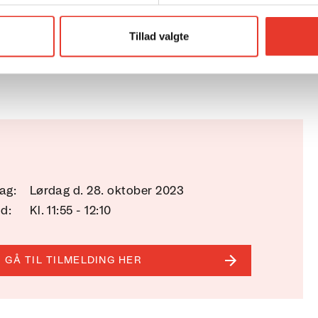
festival.dk
, hvor du også kan læse mere
Tillad valgte
ag:
Lørdag d. 28. oktober 2023
id:
Kl. 11:55 - 12:10
GÅ TIL TILMELDING HER