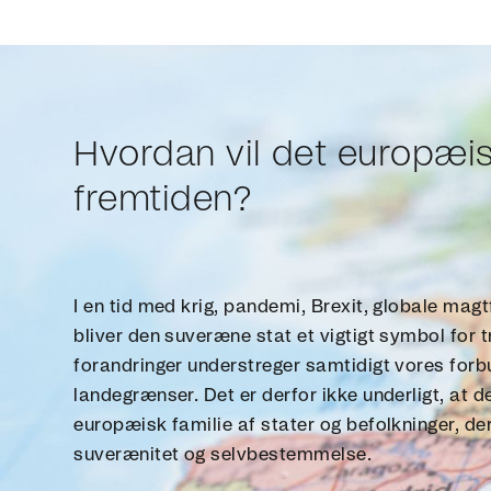
Hvordan vil det europæis
fremtiden?
I en tid med krig, pandemi, Brexit, globale mag
bliver den suveræne stat et vigtigt symbol for 
forandringer understreger samtidigt vores for
landegrænser. Det er derfor ikke underligt, at
europæisk familie af stater og befolkninger, d
suverænitet og selvbestemmelse.