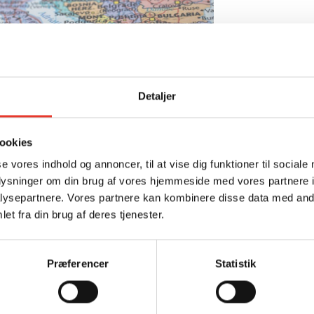
Detaljer
ookies
se vores indhold og annoncer, til at vise dig funktioner til sociale
oplysninger om din brug af vores hjemmeside med vores partnere i
ysepartnere. Vores partnere kan kombinere disse data med andr
et fra din brug af deres tjenester.
onernes og demokratiets festival, som
Præferencer
Statistik
hvor VidenSkaber deltager med fire