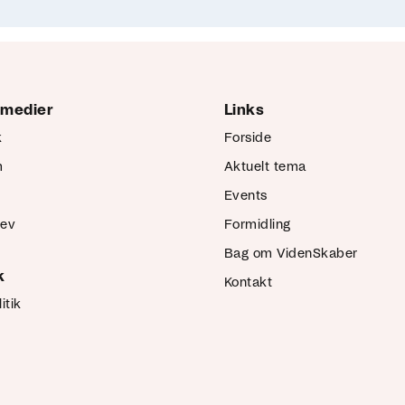
 medier
Links
k
Forside
m
Aktuelt tema
Events
rev
Formidling
Bag om VidenSkaber
k
Kontakt
itik