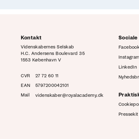
Kontakt
Sociale
Videnskabernes Selskab
Faceboo
H.C. Andersens Boulevard 35
Instagra
1553 København V
LinkedIn
CVR
27 72 60 11
Nyhedsb
EAN
5797200042101
Praktis
Mail
videnskaber@royalacademy.dk
Cookiepol
Pressekit