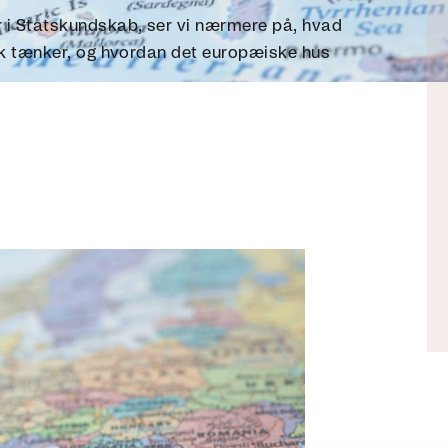
i Statskundskab, ser vi nærmere på, hvad
rk tænker, og hvordan det europæiske hus