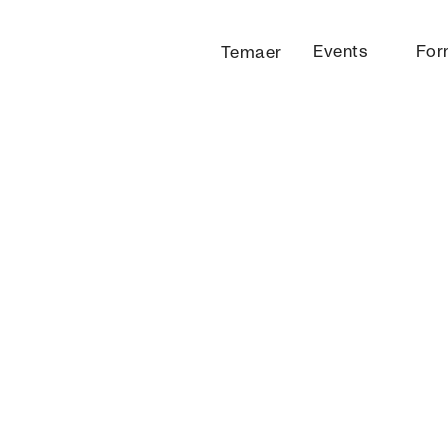
Events
For
Temaer
G: HJEM, NATION
 EUROPÆISK
OG DEMOKRATIETS FESTIVAL