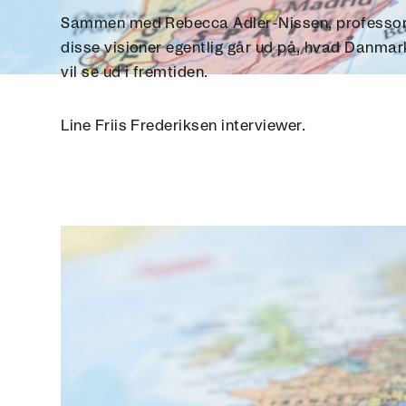
Sammen med Rebecca Adler-Nissen, professor 
disse visioner egentlig går ud på, hvad Danma
vil se ud i fremtiden.
Line Friis Frederiksen interviewer.