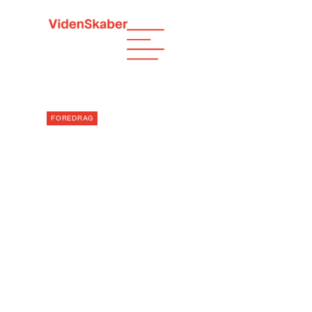
FOREDRAG
LIVESTREAMIN
IDENTITET OG
FÆLLESSKAB
IDEERNES, VISIONERNES 
Lørdag d. 28. oktober 2023
København