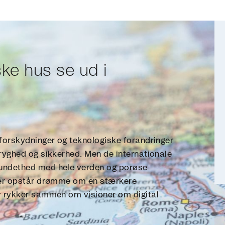
ke hus se ud i
tforskydninger og teknologiske forandringer
tryghed og sikkerhed. Men de internationale
bundethed med hele verden og porøse
 der opstår drømme om en stærkere
er rykker sammen om visioner om digital