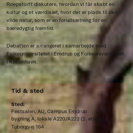
Roepstorff diskutere, hvordan vi får skabt en
kultur og et værdisæt, hvor der er plads til den
vilde natur, som er en forudsætning for en
bæredygtig fremtid.
Debatten er arrangeret i samarbejde med
Folkeuniversitetet i Emdrup og Folkeuniversitetet
i København.
Tid & sted
Sted:
Festsalen, AU, Campus Emdrup
bygning A, lokale A220/A222 (2. etage)
Tuborgvej 164