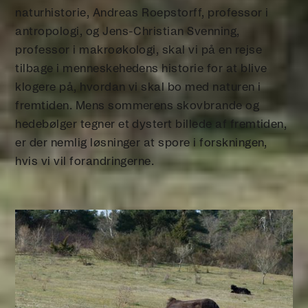
naturhistorie, Andreas Roepstorff, professor i
antropologi, og Jens-Christian Svenning,
professor i makroøkologi, skal vi på en rejse
tilbage i menneskehedens historie for at blive
klogere på, hvordan vi skal bo med naturen i
fremtiden. Mens sommerens skovbrande og
hedebølger tegner et dystert billede af fremtiden,
er der nemlig løsninger at spore i forskningen,
hvis vi vil forandringerne.