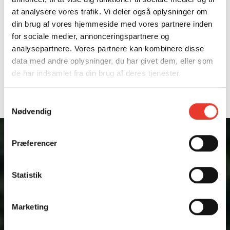
DEBAT
at analysere vores trafik. Vi deler også oplysninger om
SKAL FREMTIDEN
din brug af vores hjemmeside med vores partnere inden
VÆRE VILD?
for sociale medier, annonceringspartnere og
analysepartnere. Vores partnere kan kombinere disse
data med andre oplysninger, du har givet dem, eller som
FESTSALEN, AU, CAMPUS
de har indsamlet fra din brug af deres tjenester.
EMDRUP
Torsdag d. 30. november 2023
Samtykkevalg
København
Nødvendig
Præferencer
Hvordan har vi mennesker
Statistik
historisk påvirket og tilpasset
os naturen? Er rewilding en
Marketing
løsning på klimakrisen? Og