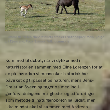
Exmoor føl på Molslaboratoriets arealer i Nationalpark Mols Bjerge
på Djursland. Foto: Exmoor, Wiki commons
Kom med til debat, når vi dykker ned i
naturhistorien sammen med Eline Lorenzen for at
se på, hvordan vi mennesker historisk har
påvirket og tilpasset os naturen, mens Jens-
Christian Svenning tager os med ind i
genforvildningens muligheder og udfordringer
som metode til naturgenopretning. Sidst, men
ikke mindst skal vi sammen med Andreas