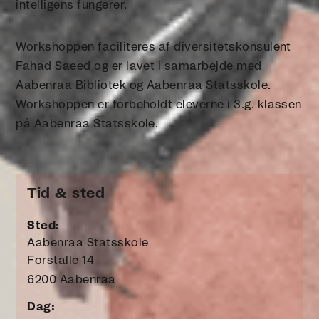
intelligens fungerer.
Workshoppen faciliteres af diversitetskonsulent
Fahad Saeed og er lavet i samarbejde med
Aabenraa Bibliotek og Aabenraa Statsskole.
Workshoppen er forbeholdt eleverne i 3.g. klassen
på Aabenraa Statsskole.
Tid & sted
Sted:
Aabenraa Statsskole
Forstalle 14
6200 Aabenraa
Dag: