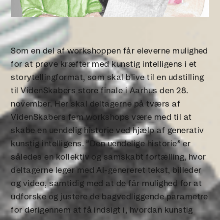
Som en del af workshoppen får eleverne mulighed
for at prøve kræfter med kunstig intelligens i et
storytellingformat, som skal blive til en udstilling
til VidenSkabers store finale i Aarhus den 28.
november. Her skal deltagerne på tværs af
VidenSkabers fem workshops være med til at
skabe en uendelig historie ved hjælp af generativ
kunstig intelligens. ”Den uendelige historie” er
således en kollektiv og samskabt fortælling, hvor
deltagerne leger med AI-genereret tekst, billeder
og video, samtidig med at de får mulighed for at
udforske og justere de bagvedliggende parametre
for derigennem at få indsigt i, hvordan kunstig