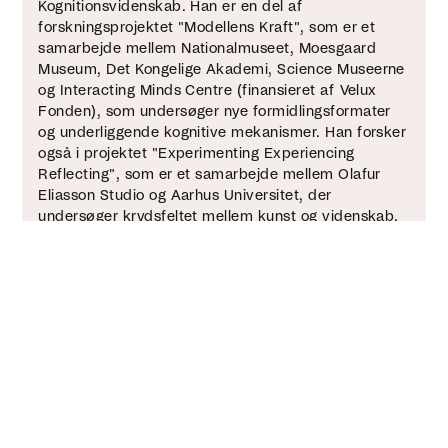
Kognitionsvidenskab. Han er en del af
forskningsprojektet "Modellens Kraft", som er et
samarbejde mellem Nationalmuseet, Moesgaard
Museum, Det Kongelige Akademi, Science Museerne
og Interacting Minds Centre (finansieret af Velux
Fonden), som undersøger nye formidlingsformater
og underliggende kognitive mekanismer. Han forsker
også i projektet "Experimenting Experiencing
Reflecting", som er et samarbejde mellem Olafur
Eliasson Studio og Aarhus Universitet, der
undersøger krydsfeltet mellem kunst og videnskab.
Karsten har sammen med studerende fra
Kognitionsvidenskab udviklet den AI-baserede og
samskabende formidlingsaktivitet, ”Den uendelige
historie”, som indgår i VidenSkabers workshops.
Studerende på Kognitionsvidenskab