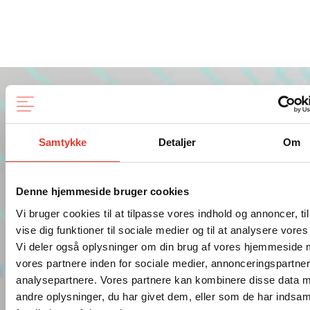
AABENRAA STATSSKOLE
Tirsdag d. 24. september 2024
Aabenraa
Kunstig intelligens er i fuld
Samtykke
Detaljer
Om
gang med at forandre måden,
vi tilegner os viden, lærer
Denne hjemmeside bruger cookies
færdigheder og
Vi bruger cookies til at tilpasse vores indhold og annoncer, til
kommunikerer på skrift. Men
vise dig funktioner til sociale medier og til at analysere vores 
Vi deler også oplysninger om din brug af vores hjemmeside
hvordan adskiller kunstig
vores partnere inden for sociale medier, annonceringspartne
intelligens sig fra tidligere
analysepartnere. Vores partnere kan kombinere disse data 
andre oplysninger, du har givet dem, eller som de har indsam
teknologiske forandring af