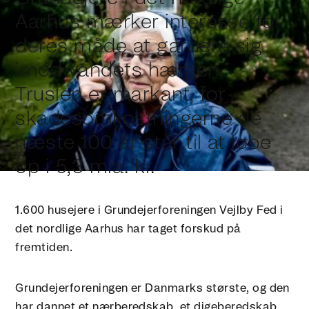
Aarhus mærker interesse for
deres måde at gardere sig
imod vandets hærgen.
Truslen er markant, for
skadesomkostningerne de
næste 100 år står til at løbe
op i 5,3 mia. kr.
1.600 husejere i Grundejerforeningen Vejlby Fed i
det nordlige Aarhus har taget forskud på
fremtiden.
Grundejerforeningen er Danmarks største, og den
har dannet et nærberedskab, et digeberedskab