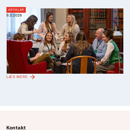
ARTIKLER
9.3.2026
Et år på én dag: Hvad sker, der når
hverdag, vand og videnskab sætter
sig ved samme bord?
Videnskabernes Selskab har det seneste år turneret
langs kysterne og udforsket et hav i forandring på tværs
af fag og ståsteder. Nu tog vi deltagerne og læringen
med hjem – og samlede det hele under samme tag.
LÆS MERE
Kontakt