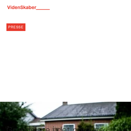
PRESSE
SÅDAN BESKYTTER
PARCELHUSEJERNES
KLIMADUKS SIG MOD
VAND FRA ALLE
VERDENSHJØRNER
17.6.2026
Af
Mads Nyvold, Klimamonitor.dk
Grundejere i det nordlige