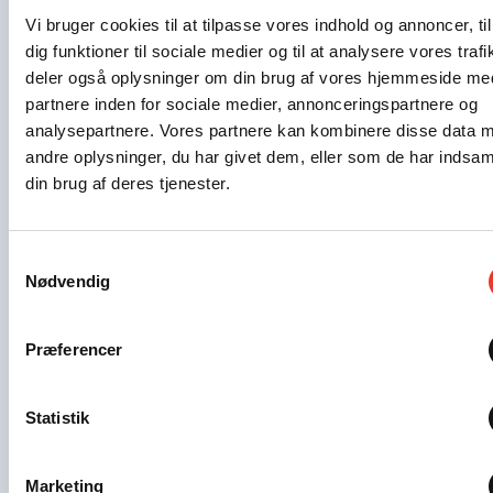
Vi bruger cookies til at tilpasse vores indhold og annoncer, til
dig funktioner til sociale medier og til at analysere vores trafi
deler også oplysninger om din brug af vores hjemmeside me
partnere inden for sociale medier, annonceringspartnere og
analysepartnere. Vores partnere kan kombinere disse data 
andre oplysninger, du har givet dem, eller som de har indsaml
din brug af deres tjenester.
Samtykkevalg
Nødvendig
ARTIKLER
16.4.2026
Præferencer
Kan en tre meter lang tand afsløre
klodens klimahistorie?
Statistik
Bag myten om havets enhjørning gemmer sig et unikt
vidne til klodens historie: narhvalen. Forskeres
tværvidenskabelige samarbejde i narhvalens
Marketing