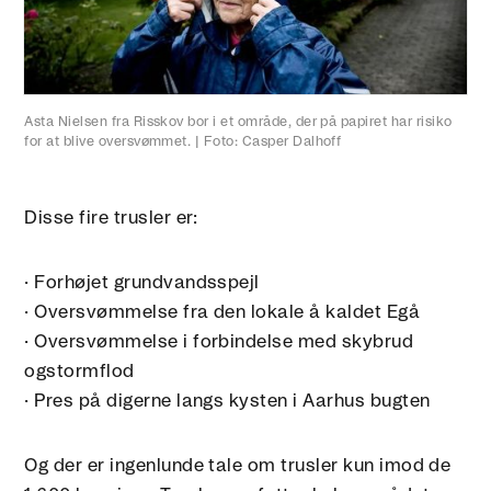
Asta Nielsen fra Risskov bor i et område, der på papiret har risiko
for at blive oversvømmet. | Foto: Casper Dalhoff
Disse fire trusler er:
· Forhøjet grundvandsspejl
· Oversvømmelse fra den lokale å kaldet Egå
· Oversvømmelse i forbindelse med skybrud
ogstormflod
· Pres på digerne langs kysten i Aarhus bugten
Og der er ingenlunde tale om trusler kun imod de