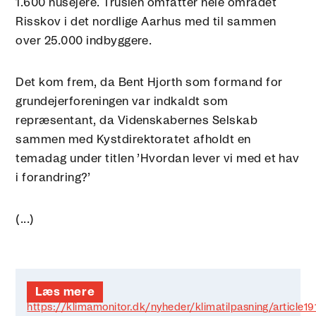
1.600 husejere. Truslen omfatter hele området
Risskov i det nordlige Aarhus med til sammen
over 25.000 indbyggere.
Det kom frem, da Bent Hjorth som formand for
grundejerforeningen var indkaldt som
repræsentant, da Videnskabernes Selskab
sammen med Kystdirektoratet afholdt en
temadag under titlen ’Hvordan lever vi med et hav
i forandring?’
(...)
Læs mere
https://klimamonitor.dk/nyheder/klimatilpasning/article1