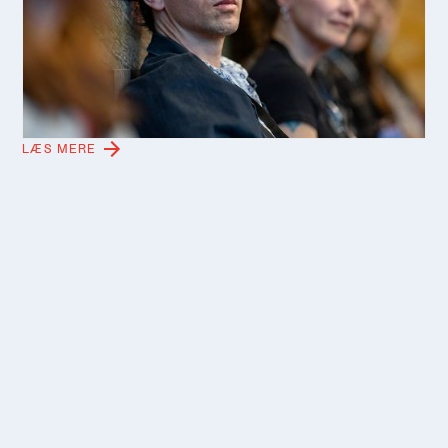
omsætter én dag om et hav i
forandring til tekst
Videnskab, lokal viden og personlige fortællinger kan
mødes i litterær refleksion. Det viste forfatter Peder
Frederik Jensen, da han omsatte en dag om havet i
forandring i Videnskabernes Selskab til én tekst.
LÆS MERE