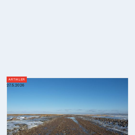
ARTIKLER
27.5.2026
Vildt vejr i sigte: Forskere forener
landskab og litteratur for at forstå og
planlægge en blå fremtid
Stormfloder, havvandstigninger og kystkærlighed. Vi er
som kystboere nødt til at finde nye veje til at leve