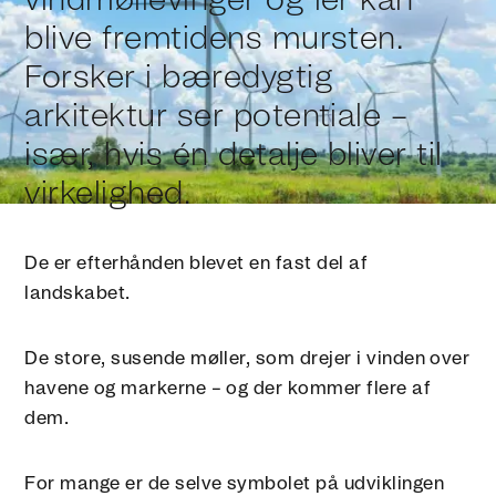
vindmøllevinger og ler kan
blive fremtidens mursten.
Forsker i bæredygtig
arkitektur ser potentiale –
især, hvis én detalje bliver til
virkelighed.
De er efterhånden blevet en fast del af
landskabet.
De store, susende møller, som drejer i vinden over
havene og markerne – og der kommer flere af
dem.
For mange er de selve symbolet på udviklingen