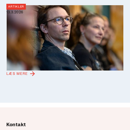
ARTIKLER
13.3.2026
Perspektiver bliver poesi: Forfatter
omsætter én dag om et hav i
forandring til tekst
Videnskab, lokal viden og personlige fortællinger kan
mødes i litterær refleksion. Det viste forfatter Peder
Frederik Jensen, da han omsatte en dag om havet i
forandring i Videnskabernes Selskab til én tekst.
LÆS MERE
Kontakt