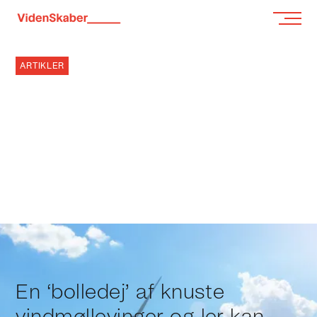
ARTIKLER
UDTJENTE
VINDMØLLER SKAL
FORVANDLES TIL
MURSTEN
8.1.2024
Af
Lærke Nord, Videnskab.dk
En ‘bolledej’ af knuste