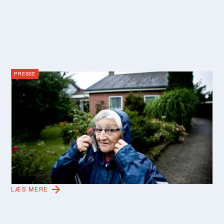
PRESSE
17.6.2026
Sådan beskytter parcelhusejernes
klimaduks sig mod vand fra alle
verdenshjørner
Grundejere i det nordlige Aarhus mærker interesse for
deres måde at gardere sig imod vandets hærgen. Truslen
er markant, for skadesomkostningerne de næste 100 år
står til at løbe op i 5,3 mia. kr.
LÆS MERE