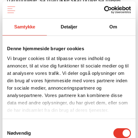
traditionelle, så man ikke skal bruge så meget
mørtel, som vi gør i dag,« siger han.
Samtykke
Detaljer
Om
Håbet for projektet er at udvikle mursten, som
skal bruge langt mindre CO
i
2
forbrændingsprocessen – fordi dele af leret er
Denne hjemmeside bruger cookies
erstattet med glasfibre.
Vi bruger cookies til at tilpasse vores indhold og
annoncer, til at vise dig funktioner til sociale medier og til
Når almindelige mursten fremstilles, bliver de
at analysere vores trafik. Vi deler også oplysninger om
brændt ved over 1.050 graders varme. Netop
din brug af vores hjemmeside med vores partnere inden
forbrændingen er en stor klimabelastning.
for sociale medier, annonceringspartnere og
analysepartnere. Vores partnere kan kombinere disse
data med andre oplysninger, du har givet dem, eller som
Den lavere temperatur ved forbrændingen
de har indsamlet fra din brug af deres tjenester.
mindsker udledningen af CO
, fordi teglværket
2
skal bruge mindre biogas.
Samtykkevalg
Nødvendig