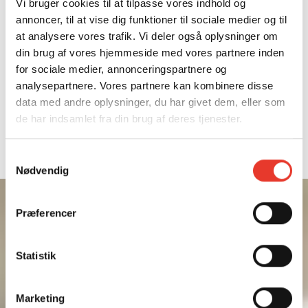
Vi bruger cookies til at tilpasse vores indhold og
annoncer, til at vise dig funktioner til sociale medier og til
DEN STORE FINALE
at analysere vores trafik. Vi deler også oplysninger om
FINALE: HVORDAN
din brug af vores hjemmeside med vores partnere inden
SKAL VI BO I
for sociale medier, annonceringspartnere og
FREMTIDEN?
analysepartnere. Vores partnere kan kombinere disse
data med andre oplysninger, du har givet dem, eller som
de har indsamlet fra din brug af deres tjenester.
NATIONALMUSEET
Mandag d. 22. januar 2024
Samtykkevalg
København
Nødvendig
Præferencer
Vær med, når
Statistik
Videnskabernes Selskab
fejrer afslutningen på første
Marketing