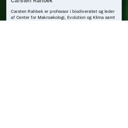
Carsten Rahbek
Carsten Rahbek er professor i biodiversitet og leder
af Center for Makroøkologi, Evolution og Klima samt
Villum Center for Global Mountain Biodiversity ved
Globe Institute, Københavns Universitet.
Biodiversitet og makroøkologi er
omdrejningspunktet for hans forskning, hvor han
bl.a. undersøger, hvad der bestemmer udbredelsen
og mangfoldigheden af livet på Jorden. Carsten
Rahbek er medlem af Videnskabernes Selskab.
Cecilie Rubow
Cecilie Rubow er lektor i antropologi ved
Københavns Universitet og forsker i natur, religion og
politik i en nordisk kontekst. Hun har senest skrevet