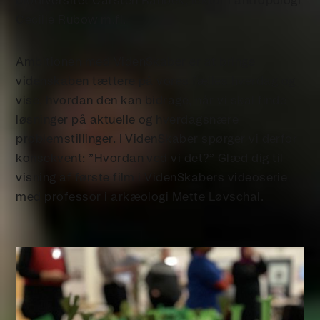
biodiversitet Carsten Rahbek, lektor i antropologi
Cecilie Rubow m.fl.
Ambitionen med VidenSkaber er at bringe
videnskaben tættere på vores fælles hverdag og
vise, hvordan den kan bidrage, når vi skal finde
løsninger på aktuelle og hverdagsnære
problemstillinger. I VidenSkaber spørger vi derfor
konsekvent: ”Hvordan ved vi det?” Glæd dig til
visning af første film i VidenSkabers videoserie
med professor i arkæologi Mette Løvschal.