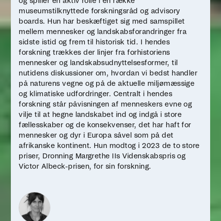
og spiller en aktiv rolle i en række
museumstilknyttede forskningsråd og advisory
boards. Hun har beskæftiget sig med samspillet
mellem mennesker og landskabsforandringer fra
sidste istid og frem til historisk tid. I hendes
forskning trækkes der linjer fra forhistoriens
mennesker og landskabsudnyttelsesformer, til
nutidens diskussioner om, hvordan vi bedst handler
på naturens vegne og på de aktuelle miljømæssige
og klimatiske udfordringer. Centralt i hendes
forskning står påvisningen af menneskers evne og
vilje til at hegne landskabet ind og indgå i store
fællesskaber og de konsekvenser, det har haft for
mennesker og dyr i Europa såvel som på det
afrikanske kontinent. Hun modtog i 2023 de to store
priser, Dronning Margrethe IIs Videnskabspris og
Victor Albeck-prisen, for sin forskning.