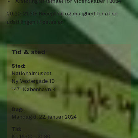
Afsløring af temaet for VidenSkaber i 2024
20.30-21.30: Reception og mulighed for at se
udstillingen i Festsalen
Tid & sted
Sted:
Nationalmuseet
Ny Vestergade 10
1471 København K
Dag:
Mandag d. 22. januar 2024
Tid:
Kl. 18:00 - 21:30