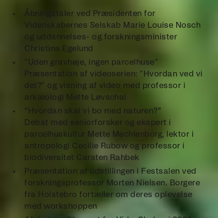
Åbningstaler ved Præsidenten for
Videnskabernes Selskab Marie Louise Nosch
og uddannelses- og forskningsminister
Christina Egelund
"Uden gravhøje, ingen parcelhuse"
Præsentation af videoserien: "Hvordan ved vi
det?" og visning af video med professor i
arkæologi Mette Løvschal
”Hvordan skal vi bo med naturen?”
Debat med seniorforsker og ekspert i
parcelhuskultur Mette Mechlenborg, lektor i
antropologi Cecilie Rubow og professor i
biodiversitet Carsten Rahbek
Præsentation af udstillingen i Festsalen ved
forskningsprofessor Morten Nielsen. Borgere
fra Holstebro fortæller om deres oplevelse
med workshoppen