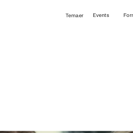
Events
For
Temaer
YSTLIV TILHØRE
N SKAL DET SE U