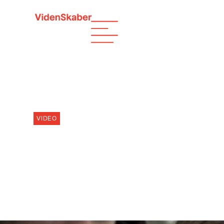
VIDEO
FREMTIDENS K
UNGE: HVORDA
19.12.2025
Af
Tina Dransfeldt Christensen