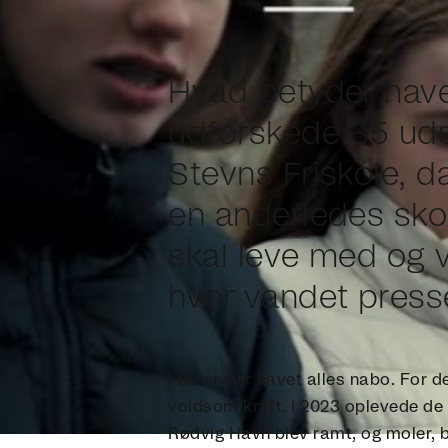
Hvad betyder have
udforskede 35 uds
Stevns Friskole, da
en anderledes sko
skal leve med og v
hvor vandet presse
I Stevns er havet alles nabo. For 
voldsom kraft. I 2023 oplevede de 
Rødvig Havn blev ramt, og moler, 