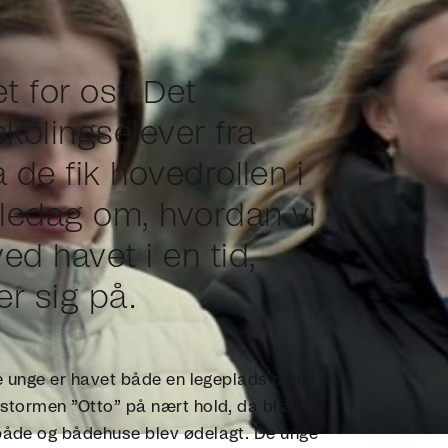
t for os? Det
kolingselever fra
 de fik hovedrollen i
ledag om, hvordan vi
ed havet i en tid,
r sig på.
de unge er havet både en legeplads og en
stormen ”Otto” på nært hold, da bl.a.
både og bådehuse blev ødelagt. De unge