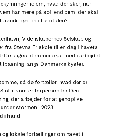
bekymringerne om, hvad der sker, når
hvem har mere på spil end dem, der skal
orandringerne i fremtiden?
kerihavn, Videnskabernes Selskab og
r fra Stevns Friskole til en dag i havets
t: De unges stemmer skal med i arbejdet
atilpasning langs Danmarks kyster.
stemme, så de fortæller, hvad der er
l Sloth, som er forperson for Den
ing, der arbejder for at genoplive
under stormen i 2023.
 i hånd
og lokale fortællinger om havet i