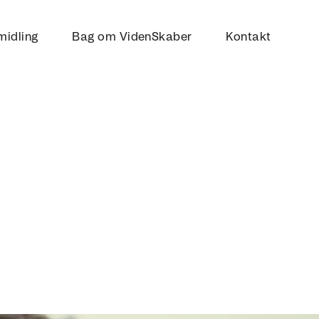
midling
Bag om VidenSkaber
Kontakt
R DE
D?