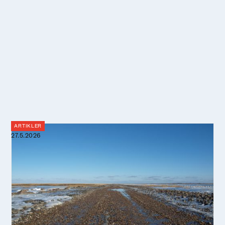
ARTIKLER
27.5.2026
Vildt vejr i sigte: Forskere forener
landskab og litteratur for at forstå og
planlægge en blå fremtid
Stormfloder, havvandstigninger og kystkærlighed. Vi er
som kystboere nødt til at finde nye veje til at leve
med og ved havet. Her kan litteraturforskningen