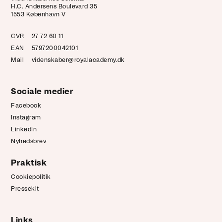
H.C. Andersens Boulevard 35
1553 København V
CVR
27 72 60 11
EAN
5797200042101
Mail
videnskaber@royalacademy.dk
Sociale medier
Facebook
Instagram
LinkedIn
Nyhedsbrev
Praktisk
Cookiepolitik
Pressekit
Links