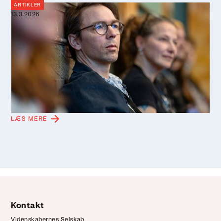
ARTIKLER
13.3.2026
Perspektiver bliver poesi: Forfatter
omsætter én dag om et hav i
forandring til tekst
Videnskab, lokal viden og personlige fortællinger kan
mødes i litterær refleksion. Det viste forfatter Peder
Frederik Jensen, da han omsatte en dag om havet i
forandring i Videnskabernes Selskab til én tekst.
LÆS MERE
Kontakt
Videnskabernes Selskab