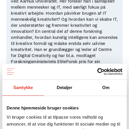
ved Aarhus Universitet. Her forsker han i samspillet
mellem mennesker og IT, med særligt fokus på
kreativt arbejde: Hvordan påvirker brugen af IT
menneskelig kreativitet? Og hvordan kan vi skabe IT,
der understøtter og fremmer kreativitet og
innovation? En central del af denne forskning
omhandler, hvordan kunstig intelligens kan anvendes
til kreative formål og måske endda selv udvise
kreativitet. Han er grundlægger og leder af Centre
for Digital Creativity og har bl.a. modtaget
Forskningsministeriets EliteForsk pris for sin
forskning i, hvordan IT på godt og ondt påvirker
vores evne til at tænke og skabe nyt.
Samtykke
Detaljer
Om
Denne hjemmeside bruger cookies
Amalie Skovmøller
Vi bruger cookies til at tilpasse vores indhold og
Amalie Skovmøller er adjunkt ved Institut for Kunst
annoncer, til at vise dig funktioner til sociale medier og til
og Kultur, Københavns Universitet. Hun er medlem af