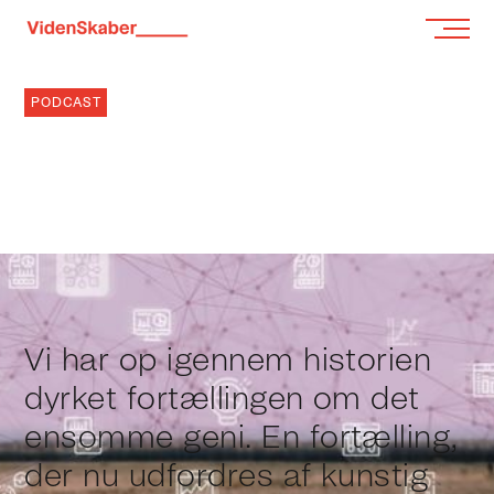
PODCAST
KAN KREATIVITET
SÆTTES PÅ FORMEL?
2.10.2024
Vi har op igennem historien
dyrket fortællingen om det
ensomme geni. En fortælling,
der nu udfordres af kunstig