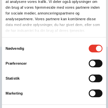
at analysere vores trafik. Vi deler også oplysninger om
Det Unge Akademi.
din brug af vores hjemmeside med vores partnere inden
for sociale medier, annonceringspartnere og
analysepartnere. Vores partnere kan kombinere disse
data med andre oplysninger, du har givet dem, eller som
de har indsamlet fra din brug af deres tjenester.
Samtykkevalg
Nødvendig
Præferencer
FLERE INDLÆG
Statistik
Marketing