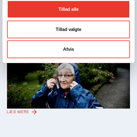
Tillad alle
Tillad valgte
PRESSE
17.6.2026
Afvis
Sådan beskytter parcelhusejernes
klimaduks sig mod vand fra alle
verdenshjørner
Grundejere i det nordlige Aarhus mærker interesse for
deres måde at gardere sig imod vandets hærgen. Truslen
er markant, for skadesomkostningerne de næste 100 år
står til at løbe op i 5,3 mia. kr.
LÆS MERE