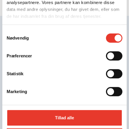
analysepartnere. Vores partnere kan kombinere disse
data med andre oplysninger, du har givet dem, eller som
de har indsamlet fra din brug af deres tjenester.
Samtykkevalg
FLERE INDLÆG
Nødvendig
Præferencer
Statistik
Marketing
Tillad alle
PRESSE