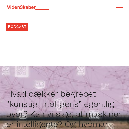
PODCAST
KAN MASKINER
TÆNKE?
8.7.2024
Hvad dækker begrebet
”kunstig intelligens” egentlig
over? Kan vi sige, at maskiner
er intelligente? Og hvornår