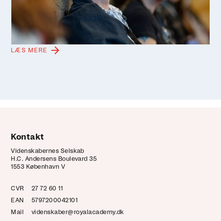
Videnskab, lokal viden og personlige fortællinger kan
mødes i litterær refleksion. Det viste forfatter Peder
Frederik Jensen, da han omsatte en dag om havet i
forandring i Videnskabernes Selskab til én tekst.
LÆS MERE
Kontakt
Videnskabernes Selskab
H.C. Andersens Boulevard 35
1553 København V
CVR
27 72 60 11
EAN
5797200042101
Mail
videnskaber@royalacademy.dk