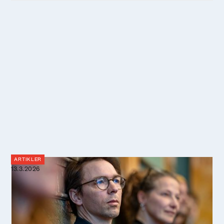
livet i havet.
ARTIKLER
13.3.2026
Perspektiver bliver poesi: Forfatter
omsætter én dag om et hav i
forandring til tekst