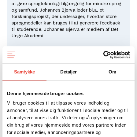
at gøre sprogteknologi tilgængelig for mindre sprog
og samfund. Johannes Bjerva leder bl.a. et
forskningsprojekt, der undersøger, hvordan store
sprogmodeller kan bruges til at generere feedback
til studerende. Johannes Bjerva er medlem af Det
Unge Akademi.
Samtykke
Detaljer
Om
Susanne Bødker
Susanne Bødker er professor i datalogi ved Institut
for Datalogi på Aarhus Universitet. Hun er medlem
Denne hjemmeside bruger cookies
af Videnskabernes Selskab.
Vi bruger cookies til at tilpasse vores indhold og
annoncer, til at vise dig funktioner til sociale medier og til
at analysere vores trafik. Vi deler også oplysninger om
din brug af vores hjemmeside med vores partnere inden
for sociale medier, annonceringspartnere og