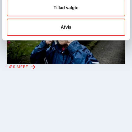
17.6.2026
Tillad valgte
Sådan beskytter parcelhusejernes
klimaduks sig mod vand fra alle
Afvis
verdenshjørner
Grundejere i det nordlige Aarhus mærker interesse for
deres måde at gardere sig imod vandets hærgen. Truslen
er markant, for skadesomkostningerne de næste 100 år
står til at løbe op i 5,3 mia. kr.
LÆS MERE