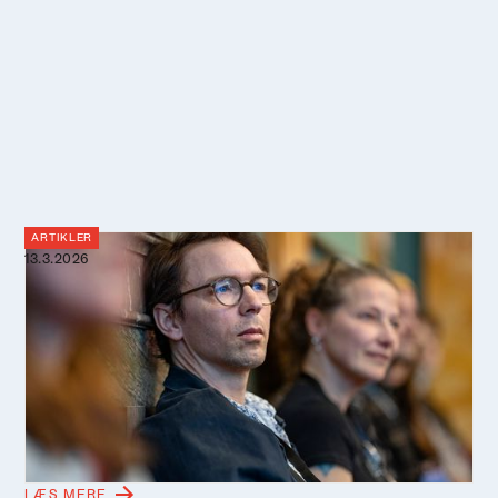
ARTIKLER
13.3.2026
Perspektiver bliver poesi: Forfatter
omsætter én dag om et hav i
forandring til tekst
Videnskab, lokal viden og personlige fortællinger kan
mødes i litterær refleksion. Det viste forfatter Peder
Frederik Jensen, da han omsatte en dag om havet i
forandring i Videnskabernes Selskab til én tekst.
LÆS MERE