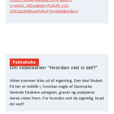
https://www.youtube.com/watch?
v=w1cd__djDxs&list=PL9cjR_xJ2-
CDCuaz8NhUooTnhqfYKmuhN&index=
Faktaboks
Om videoserien "Hvordan ved vi det?"
Viden kommer ikke ud af ingenting. Den skal findes!
Få her et indblik i, hvordan nogle af Danmarks
førende forskere udregner, graver og analyserer
deres viden frem. For hvordan ved de egentlig, hvad
de ved?