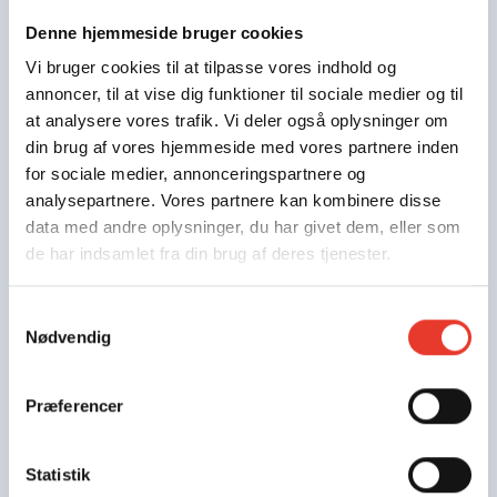
FLERE INDLÆG
Denne hjemmeside bruger cookies
Vi bruger cookies til at tilpasse vores indhold og
annoncer, til at vise dig funktioner til sociale medier og til
at analysere vores trafik. Vi deler også oplysninger om
din brug af vores hjemmeside med vores partnere inden
for sociale medier, annonceringspartnere og
analysepartnere. Vores partnere kan kombinere disse
data med andre oplysninger, du har givet dem, eller som
de har indsamlet fra din brug af deres tjenester.
Samtykkevalg
Nødvendig
PRESSE
17.6.2026
Præferencer
Sådan beskytter parcelhusejernes
klimaduks sig mod vand fra alle
Statistik